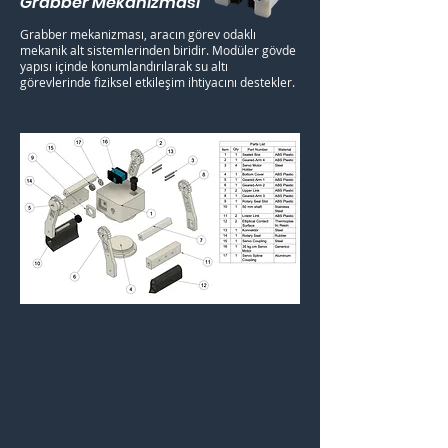
Grabber Mekanizması
Grabber mekanizması, aracın görev odaklı
mekanik alt sistemlerinden biridir. Modüler gövde
yapısı içinde konumlandırılarak su altı
görevlerinde fiziksel etkileşim ihtiyacını destekler.