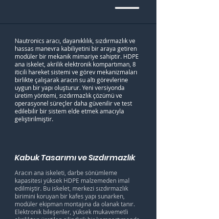
Nautronics aracı, dayanıklılık, sızdırmazlık ve
hassas manevra kabiliyetini bir araya getiren
modüler bir mekanik mimariye sahiptir. HDPE
ana iskelet, akrilik elektronik kompartıman, 8
iticili hareket sistemi ve görev mekanizmaları
birlikte çalışarak aracın su altı görevlerine
uygun bir yapı oluşturur. Yeni versiyonda
üretim yöntemi, sızdırmazlık çözümü ve
operasyonel süreçler daha güvenilir ve test
edilebilir bir sistem elde etmek amacıyla
geliştirilmiştir.
Kabuk Tasarımı ve Sızdırmazlık
Aracın ana iskeleti, darbe sönümleme
kapasitesi yüksek HDPE malzemeden imal
edilmiştir. Bu iskelet, merkezi sızdırmazlık
birimini koruyan bir kafes yapı sunarken,
modüler ekipman montajına da olanak tanır.
Elektronik bileşenler, yüksek mukavemetli