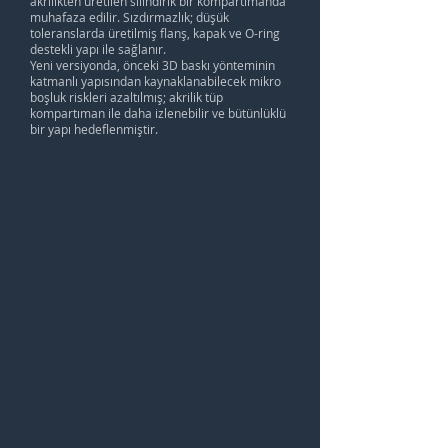
akrilikten üretilen silindirik bir kompartımanda
muhafaza edilir. Sızdırmazlık; düşük
toleranslarda üretilmiş flanş, kapak ve O-ring
destekli yapı ile sağlanır.
Yeni versiyonda, önceki 3D baskı yönteminin
katmanlı yapısından kaynaklanabilecek mikro
boşluk riskleri azaltılmış; akrilik tüp
kompartıman ile daha izlenebilir ve bütünlüklü
bir yapı hedeflenmiştir.