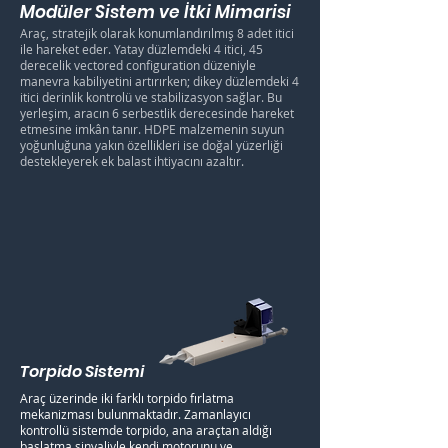
Modüler Sistem ve İtki Mimarisi
Araç, stratejik olarak konumlandırılmış 8 adet itici
ile hareket eder. Yatay düzlemdeki 4 itici, 45
derecelik vectored configuration düzeniyle
manevra kabiliyetini artırırken; dikey düzlemdeki 4
itici derinlik kontrolü ve stabilizasyon sağlar. Bu
yerleşim, aracın 6 serbestlik derecesinde hareket
etmesine imkân tanır. HDPE malzemenin suyun
yoğunluğuna yakın özellikleri ise doğal yüzerliği
destekleyerek ek balast ihtiyacını azaltır.
Torpido Sistemi
Araç üzerinde iki farklı torpido fırlatma
mekanizması bulunmaktadır. Zamanlayıcı
kontrollü sistemde torpido, ana araçtan aldığı
başlatma sinyaliyle kendi motorunu ve