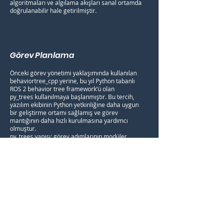
algoritmaları ve algılama akışları sanal ortamda
doğrulanabilir hale getirilmiştir.
Görev Planlama
Önceki görev yönetimi yaklaşımında kullanılan
behaviortree_cpp yerine, bu yıl Python tabanlı
ROS 2 behavior tree framework’ü olan
py_trees kullanılmaya başlanmıştır. Bu tercih,
yazılım ekibinin Python yetkinliğine daha uygun
bir geliştirme ortamı sağlamış ve görev
mantığının daha hızlı kurulmasına yardımcı
olmuştur.
py_trees yapısı; görev adımlarının modüler
şekilde tanımlanmasını, farklı görev
senaryolarının hızlı test edilmesini ve hata
durumlarında alternatif davranışların daha
kolay entegre edilmesini destekler. Böylece
AUV’nin su altı görevlerinde daha esnek ve
okunabilir bir otonomi akışı kurulması
hedeflenmiştir.